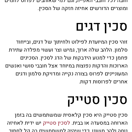
חובה לכל חובבי האפייה, וגם למי שאוהבים לפרוס לחמים
ומוצרים הדורשים אחיזה חזקה של הסכין.
סכין דגים
זוהי סכין המיועדת לפילוט ולחיתוך של דגים, ובייחוד
סלמון. הלהב שלה ארוך, גמיש וצר ועשוי מפלדה עתירת
פחמן כדי למנוע הידבקות של הדג לסכין. הסכינים
הארוכות והדקות נפוצות במיוחד אצל חובבי סושי ואנשים
המעוניינים לפרוס בצורה נקייה ומדויקת סלמון ודגים
אחרים לפרוסות דקות.
סכין סטייק
סכין סטייק היא סכין קלאסית שמשתמשים בה בזמן
הארוחה במסעדה או בבית.
לסכין סטייק
יש ידית לאחיזה
נוחה ולהב משונן, כדי שיהיה למשתמשים בה קל לחתוך