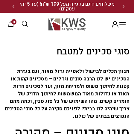
נו ותיהנו מ- 10% הנחה
משלוחים חינם בקנייה מעל 199 ש"ח! (עד 5 ימי
20% הנחה על מגוון התיקים השוויצריים לחצו כאן>>
עסקים)
0
הרשמה
סוגי סכינים למטבח
מגוון הכלים לבישול ולאפייה גדול מאוד, וגם בגזרת
הסכינים יש לנו הרבה סוגים וגדלים – מסכינים קהות או
קטנות לחיתוך פשוט ולמריחת מזון, ועד לסכינים חדות
מאוד או גדולות מאוד המשמשות לחיתוך מדויק של
חומרים קשים. מהו השימוש של כל סוג סכין, וכמה מהם
צריך שיהיה לנו בבית? לפניכם סקירה על כל סוגי הסכינים
הנפוצים בבתים של כולנו.
סוגי סכינים – סקירה