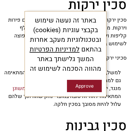
סכין ירקות
באתר זה נעשה שימוש
סכין ירקות, כשמה כן היא, עוזרת לנו לעבד בידיים פירות
וירקות. משתמשים בסכינים האלו הרבה כדי לקלף
בקבצי עוגיות (cookies)
קליפות ולחתוך חיתוך גס או עדין. זוהי גם סכין נפוצה
ובטכנולוגיות מעקב אחרות
לשימוש בזמן הארוחה בבית.
בהתאם
למדיניות הפרטיות
סכיני ירקות יכולים להיות חדים או חלקים:
המשך גלישתך באתר
מהווה הסכמה לשימוש זה
למשל,
סכין ירקות שוויצרית בעלת להב חלק
המתאימה
גם למריחה של מוצרים כמו חמאה או ריבה
Approve
מנגד, יש גם
סכין ירקות שוויצרית בעלת להב משונן
המתאימה לאחיזה טובה במוצרי מזון שהחיתוך שלהם
עלול להיות מסובך בסכין חלקה.
סכין גבינות