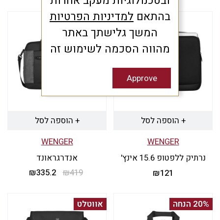
ובטכנולוגיות מעקב אחרות
המקורי
הנוכחי
בהתאם
למדיניות הפרטיות
היה:
הוא:
20% הנחה
₪143.2.
₪179.
המשך גלישתך באתר
מהווה הסכמה לשימוש זה
Approve
+ הוספה לסל
+ הוספה לסל
WENGER
WENGER
נרתיק ללפטופ 15.6 אינץ'
אנדרגראונד
419
₪
335.2
המחיר
₪
המחיר
₪
121
המקורי
הנוכחי
היה:
הוא:
20% הנחה
אווטלט
₪335.2.
₪419.