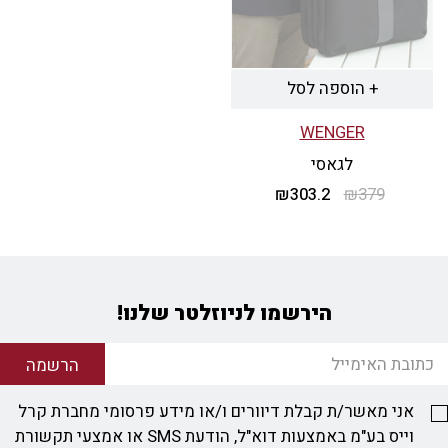
+ הוספה לסל
WENGER
לגאסי
379
₪
303.2
המחיר
₪
המחיר
המקורי
הנוכחי
היה:
הוא:
₪303.2.
₪379.
הירשמו לניוזלטר שלנו!
הרשמה
אני מאשר/ת קבלת דיוורים ו/או מידע פרסומי מחברת קרל
וייס בע"מ באמצעות דוא"ל, הודעת SMS או אמצעי תקשורת