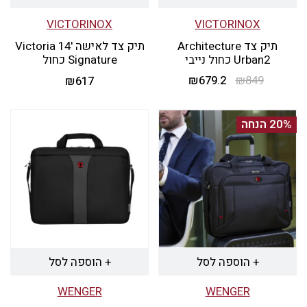
VICTORINOX
VICTORINOX
תיק צד Architecture
תיק צד לאישה '14 Victoria
Urban2 כחול נייבי
Signature כחול
849
₪
679.2
המחיר
₪
המחיר
₪
617
המקורי
הנוכחי
היה:
הוא:
20% הנחה
₪679.2.
₪849.
+ הוספה לסל
+ הוספה לסל
WENGER
WENGER