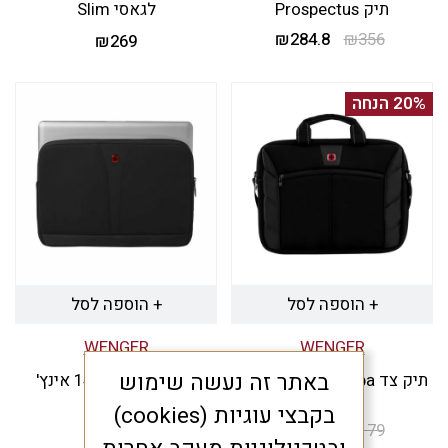
תיק Prospectus
לגאסי Slim
356
₪
284.8
המחיר
₪
המחיר
₪
269
המקורי
הנוכחי
היה:
הוא:
20% הנחה
₪284.8.
₪356.
+ הוספה לסל
+ הוספה לסל
WENGER
WENGER
באתר זה נעשה שימוש
תיק צד Sherpa למחשב נייד
נרתיק ללפטופ 14 אינץ'
16'
₪
94
בקבצי עוגיות (cookies)
179
₪
143.2
המחיר
₪
המחיר