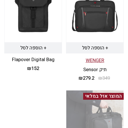
+ הוספה לסל
+ הוספה לסל
Flapover Digital Bag
WENGER
₪
152
תיק Sensor
349
₪
279.2
המחיר
₪
המחיר
המקורי
הנוכחי
היה:
הוא:
המוצר אזל במלאי
₪279.2.
₪349.