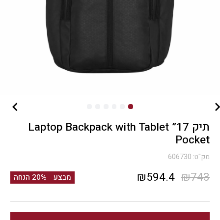
תיק 17” Laptop Backpack with Tablet
Pocket
מק"ט:
606730
המחיר
המחיר
₪
594.4
₪
743
מבצע
20% הנחה
המקורי
הנוכחי
היה:
הוא: