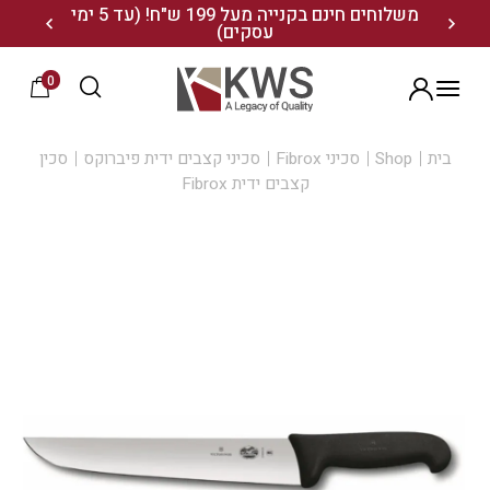
משלוחים חינם בקנייה מעל 199 ש"ח! (עד 5 ימי
20% הנחה על מגוון התיקים השוויצריים לחצו כאן>>
עסקים)
0
שמה
ת
Shop
סכיני Fibrox
סכיני קצבים ידית פיברוקס
סכין
קצבים ידית Fibrox