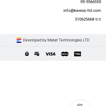
09-9566
info@kweiss-ltd.
510
Developed by Matat Technologies LTD